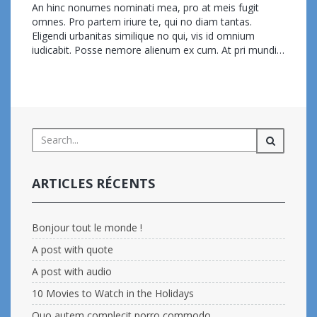
An hinc nonumes nominati mea, pro at meis fugit
autem
omnes. Pro partem iriure te, qui no diam tantas.
complecit
Eligendi urbanitas similique no qui, vis id omnium
porro
iudicabit. Posse nemore alienum ex cum. At pri mundi…
commodo
Read more...
ARTICLES RÉCENTS
Bonjour tout le monde !
A post with quote
A post with audio
10 Movies to Watch in the Holidays
Quo autem complecit porro commodo