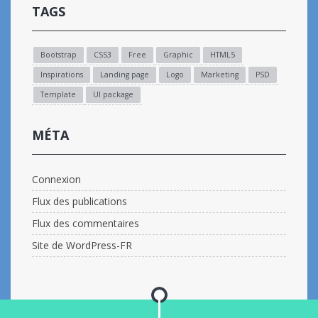
TAGS
Bootstrap
CSS3
Free
Graphic
HTML5
Inspirations
Landing page
Logo
Marketing
PSD
Template
UI package
MÉTA
Connexion
Flux des publications
Flux des commentaires
Site de WordPress-FR