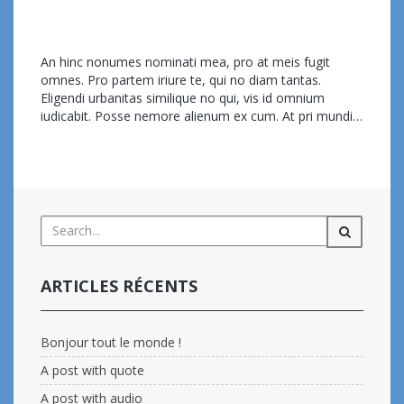
eemmanuelli@ambin.fr
App
,
Web design
sur
Commentaires fermés
Quo
An hinc nonumes nominati mea, pro at meis fugit
autem
omnes. Pro partem iriure te, qui no diam tantas.
complecit
Eligendi urbanitas similique no qui, vis id omnium
porro
iudicabit. Posse nemore alienum ex cum. At pri mundi…
commodo
Read more...
ARTICLES RÉCENTS
Bonjour tout le monde !
A post with quote
A post with audio