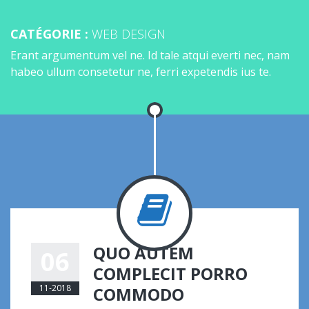
CATÉGORIE :
WEB DESIGN
Erant argumentum vel ne. Id tale atqui everti nec, nam
habeo ullum consetetur ne, ferri expetendis ius te.
QUO AUTEM
06
COMPLECIT PORRO
11-2018
COMMODO