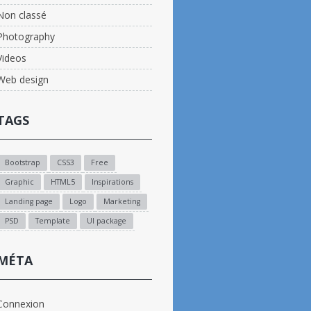
Non classé
Photography
Videos
Web design
TAGS
Bootstrap
CSS3
Free
Graphic
HTML5
Inspirations
Landing page
Logo
Marketing
PSD
Template
UI package
MÉTA
Connexion