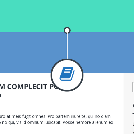
M COMPLECIT PORRO
O
sur
bin.fr
App
,
Illustrator
Commentaires fermés
Quo
o at meis fugit omnes. Pro partem iriure te, qui no diam
autem
ue no qui, vis id omnium iudicabit. Posse nemore alienum ex
complecit
porro