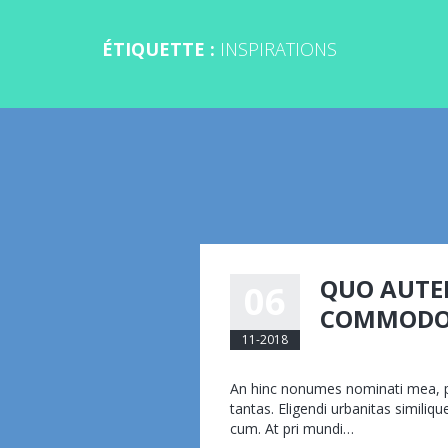
ÉTIQUETTE :
INSPIRATIONS
QUO AUTE
06
COMMOD
11-2018
eemmanuelli@am
An hinc nonumes nominati mea, pr
tantas. Eligendi urbanitas similiq
cum. At pri mundi…