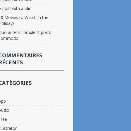
A post with audio
10 Movies to Watch in the
Holidays
Quo autem complecit porro
commodo
COMMENTAIRES
RÉCENTS
CATÉGORIES
App
Audio
Free
Illustrator