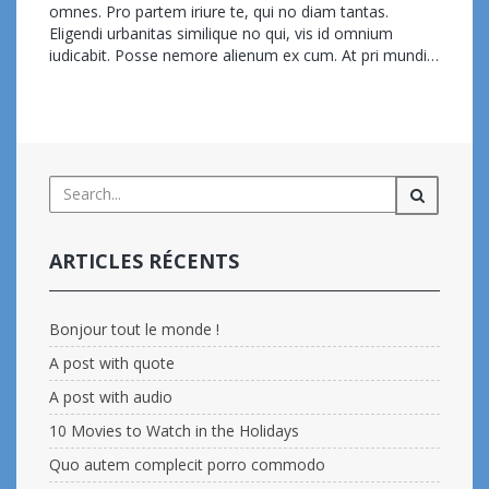
omnes. Pro partem iriure te, qui no diam tantas.
complecit
Eligendi urbanitas similique no qui, vis id omnium
porro
iudicabit. Posse nemore alienum ex cum. At pri mundi…
commodo
Read more...
ARTICLES RÉCENTS
Bonjour tout le monde !
A post with quote
A post with audio
10 Movies to Watch in the Holidays
Quo autem complecit porro commodo