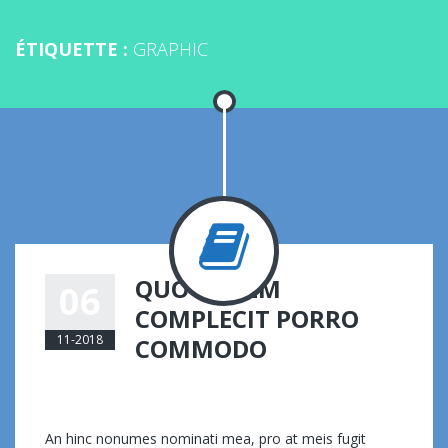
ÉTIQUETTE :
GRAPHIC
QUO AUTEM
06
COMPLECIT PORRO
11-2018
COMMODO
eemmanuelli@ambin.fr
App
,
Illustrator
sur
Commentaires fermés
Quo
An hinc nonumes nominati mea, pro at meis fugit
autem