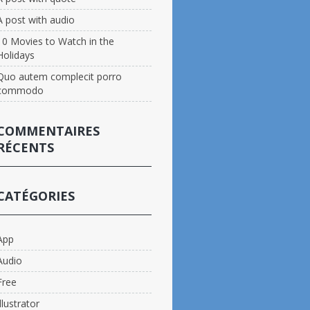
A post with audio
10 Movies to Watch in the
Holidays
Quo autem complecit porro
commodo
COMMENTAIRES
RÉCENTS
CATÉGORIES
App
Audio
Free
Illustrator