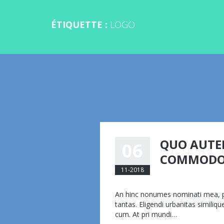
ÉTIQUETTE :
LOGO
QUO AUTE
06
COMMOD
11-2018
eemmanuelli@am
An hinc nonumes nominati mea, pr
tantas. Eligendi urbanitas similiq
cum. At pri mundi…