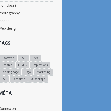
Non classé
Photography
Videos
Web design
TAGS
Bootstrap
CSS3
Free
Graphic
HTML5
Inspirations
Landing page
Logo
Marketing
PSD
Template
UI package
MÉTA
Connexion