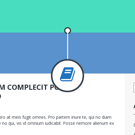
M COMPLECIT PORRO
O
sur
bin.fr
App
,
Illustrator
Commentaires fermés
Quo
o at meis fugit omnes. Pro partem iriure te, qui no diam
autem
ue no qui, vis id omnium iudicabit. Posse nemore alienum ex
complecit
porro