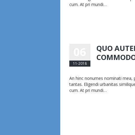
cum. At pri mundi…
Read more...
QUO AUTE
06
COMMOD
11-2018
eemmanuelli@am
An hinc nonumes nominati mea, pr
tantas. Eligendi urbanitas similiq
cum. At pri mundi…
Read more...