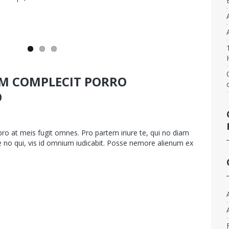
porro
commodo
M COMPLECIT PORRO
O
sur
bin.fr
App
,
Web design
Commentaires fermés
Quo
o at meis fugit omnes. Pro partem iriure te, qui no diam
autem
ue no qui, vis id omnium iudicabit. Posse nemore alienum ex
complecit
porro
commodo