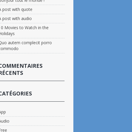
Bonjour tout le monde !
A post with quote
A post with audio
10 Movies to Watch in the
Holidays
Quo autem complecit porro
commodo
COMMENTAIRES
RÉCENTS
CATÉGORIES
App
Audio
Free