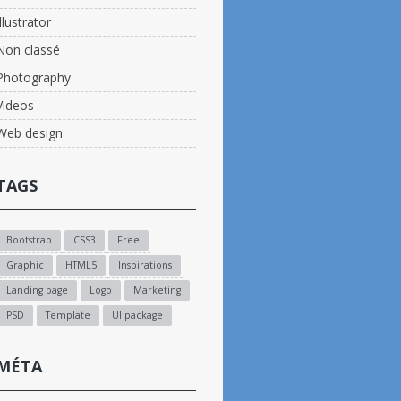
Illustrator
Non classé
Photography
Videos
Web design
TAGS
Bootstrap
CSS3
Free
Graphic
HTML5
Inspirations
Landing page
Logo
Marketing
PSD
Template
UI package
MÉTA