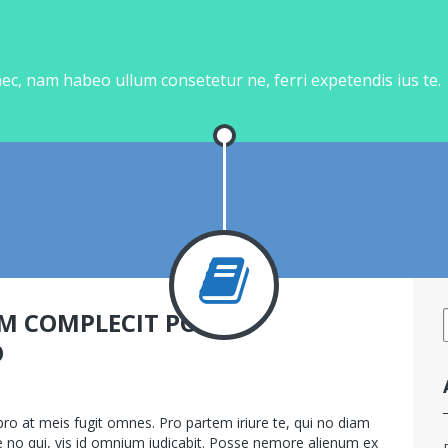
nec, nam habeo ullum consetetur ne, ferri expetendis ius te.
M COMPLECIT PORRO
O
sur
bin.fr
App
,
Illustrator
Commentaires fermés
Quo
o at meis fugit omnes. Pro partem iriure te, qui no diam
autem
ue no qui, vis id omnium iudicabit. Posse nemore alienum ex
complecit