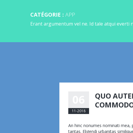
CATÉGORIE :
APP
Erant argumentum vel ne. Id tale atqui everti 
QUO AUTE
06
COMMOD
11-2018
eemmanuelli@am
An hinc nonumes nominati mea, pr
tantas. Eligendi urbanitas similiq