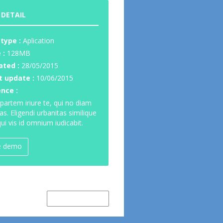
 DETAIL
 type :
Aplication
 :
128MB
ated :
28/05/2015
t update :
10/06/2015
ence :
partem iriure te, qui no diam
as. Eligendi urbanitas similique
ui vis id omnium iudicabit.
e demo
Newer Item →