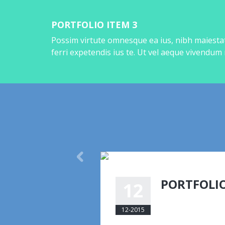
PORTFOLIO ITEM 3
Possim virtute omnesque ea ius, nibh maiestat
ferri expetendis ius te. Ut vel aeque vivendum
PORTFOLIO
12
eemmanuelli@am
12-2015