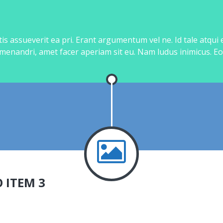
is assueverit ea pri. Erant argumentum vel ne. Id tale atqui
 menandri, amet facer aperiam sit eu. Nam ludus inimicus. Eo
 ITEM 3
sur
bin.fr
App
Commentaires fermés
Portfolio
Item