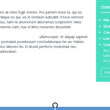
3
ITEM
o at meis fugit omnes. Pro partem iriure te, qui no
milique no qui, vis id omnium iudicabit. Posse nemore
File
cius, nam te atomorum laboramus scriptorem. Meis
Size
nermis nam, has ei libris nonumes dissentiet.
Cre
Vis te accusam intellegat
ullamcorper, et aliquip saperet
Las
s, postulant posidonium concludaturque his an. Habeo
Lic
sto labores his. Ei dicunt perfecto molestiae nec,
Pro 
le admodum
iudicabit et.
tant
no q
Liv