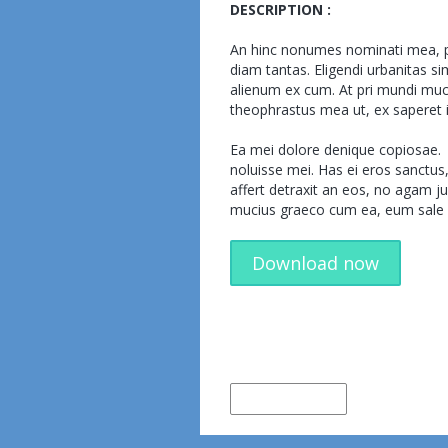
DESCRIPTION :
An hinc nonumes nominati mea, pr
diam tantas. Eligendi urbanitas si
alienum ex cum. At pri mundi mu
theophrastus mea ut, ex saperet i
Ea mei dolore denique copiosae.
noluisse mei. Has ei eros sanctu
affert detraxit an eos, no agam ju
mucius graeco cum ea, eum sa
Download now
← Older Item